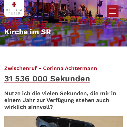
Zum Inhalt springen
Kirche im SR
:
Zwischenruf - Corinna Achtermann
31 536 000 Sekunden
Nutze ich die vielen Sekunden, die mir in
einem Jahr zur Verfügung stehen auch
wirklich sinnvoll?