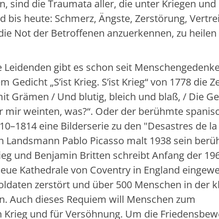
n, sind die Traumata aller, die unter Kriegen und
nd bis heute: Schmerz, Ängste, Zerstörung, Vertre
 die Not der Betroffenen anzuerkennen, zu heilen
e Leidenden gibt es schon seit Menschengedenke
 Gedicht „S’ist Krieg. S’ist Krieg“ von 1778 die Ze
t Grämen / Und blutig, bleich und blaß, / Die Ge
r mir weinten, was?“. Oder der berühmte spanis
10–1814 eine Bilderserie zu den "Desastres de la
ein Landsmann Pablo Picasso malt 1938 sein ber
rieg und Benjamin Britten schreibt Anfang der 19
neue Kathedrale von Coventry in England eingewe
oldaten zerstört und über 500 Menschen in der k
n. Auch dieses Requiem will Menschen zum
Krieg und für Versöhnung. Um die Friedensbe