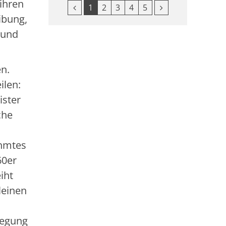
 ihren
Vorherige Seite
Nächste Seite
1
2
3
4
5
ibung,
 und
n.
ilen:
ister
che
ühmtes
60er
iht
leinen
wegung