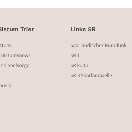
Bistum Trier
Links SR
istum
Saarländischer Rundfunk
s-Bistumsnews
SR 1
und Seelsorge
SR kultur
SR 3 Saarlandwelle
musik