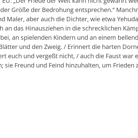
r EU: „Der Friede der Welt kann nicht gewahrt w
e der Größe der Bedrohung entsprechen.“ Manch
und Maler, aber auch die Dichter, wie etwa Yehud
ch an das Hinausziehen in die schrecklichen Kämp
bei, an spielenden Kindern und an einem bellen
 Blätter und den Zweig. / Erinnert die harten Dorn
ert euch und vergeßt nicht, / auch die Faust war 
ren; sie Freund und Feind hinzuhalten, um Frieden 