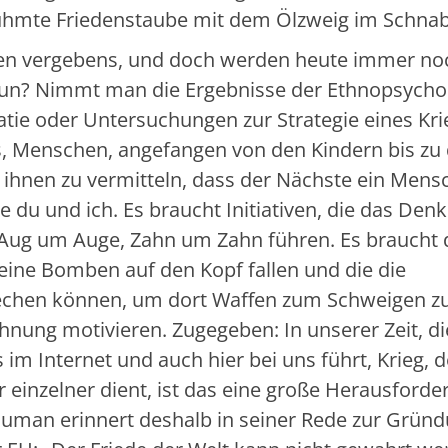
rühmte Friedenstaube mit dem Ölzweig im Schnab
en vergebens, und doch werden heute immer no
 tun? Nimmt man die Ergebnisse der Ethnopsycho
atie oder Untersuchungen zur Strategie eines Kri
es, Menschen, angefangen von den Kindern bis zu
 ihnen zu vermitteln, dass der Nächste ein Mens
e du und ich. Es braucht Initiativen, die das De
ug um Auge, Zahn um Zahn führen. Es braucht 
ne Bomben auf den Kopf fallen und die die
rechen können, um dort Waffen zum Schweigen z
hnung motivieren. Zugegeben: In unserer Zeit, di
 im Internet und auch hier bei uns führt, Krieg, d
einzelner dient, ist das eine große Herausforde
human erinnert deshalb in seiner Rede zur Grün