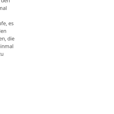
erden
mal
a
fe, es
den
en, die
einmal
zu