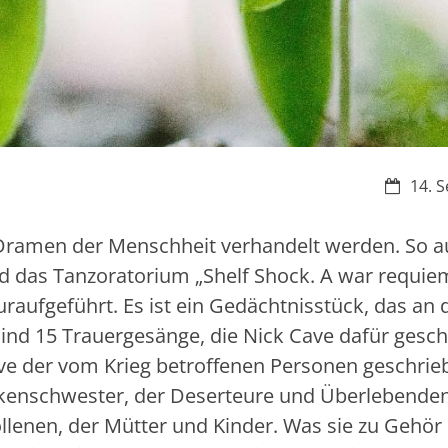
Datum:
14. S
Dramen der Menschheit verhandelt werden. So a
rd das Tanzoratorium „Shelf Shock. A war requie
raufgeführt. Es ist ein Gedächtnisstück, das an 
 sind 15 Trauergesänge, die Nick Cave dafür gesc
ive der vom Krieg betroffenen Personen geschrie
nkenschwester, der Deserteure und Überlebenden
llenen, der Mütter und Kinder. Was sie zu Gehör