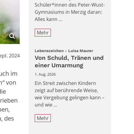
Schüler*innen des Peter-Wust-
Gymnasiums in Merzig daran:
Alles kann ...
Mehr
:
Lebenszeichen - Luisa Maurer
ept. 2024
Von Schuld, Tränen und
einer Umarmung
uch im
1. Aug. 2026
m“ von
Ein Streit zwischen Kindern
zeigt auf berührende Weise,
die
wie Vergebung gelingen kann –
hrieben
und wie ...
ben,
, des
Mehr