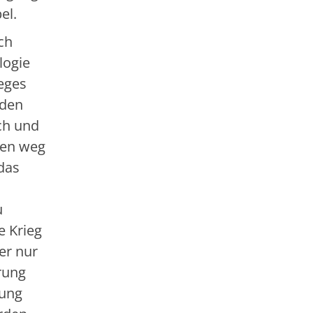
el.
ch
logie
eges
 den
ch und
nken weg
das
u
e Krieg
er nur
rung
dung