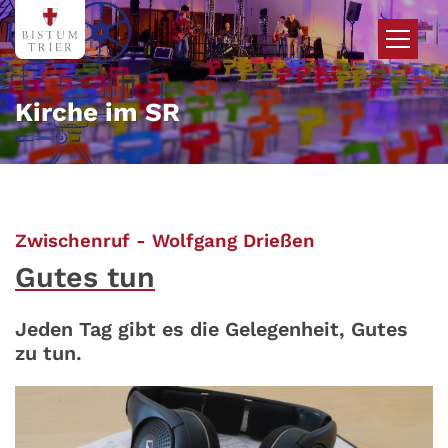
Zum Inhalt springen
Kirche im SR
:
Zwischenruf - Wolfgang Drießen
Gutes tun
Jeden Tag gibt es die Gelegenheit, Gutes
zu tun.