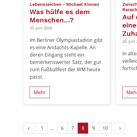
:
Lebenszeichen - Michael Kinnen
Zwisch
Barach
Was hülfe es dem
Auf 
Menschen…?
ein
20. Juni 2026
Zuh
Im Berliner Olympiastadion gibt
20. Juni
es eine Andachts-Kapelle. An
In alt
deren Eingang steht ein
vielle
bemerkenswerter Satz, der gut
fortsc
zum Fußballfest der WM heute
passt.
Mehr
Meh
Vorherige Seite
Erste Seite
Nächste
1
6
7
8
9
10