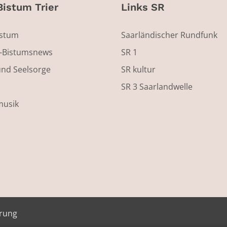
Bistum Trier
Links SR
istum
Saarländischer Rundfunk
s-Bistumsnews
SR 1
und Seelsorge
SR kultur
SR 3 Saarlandwelle
musik
ärung