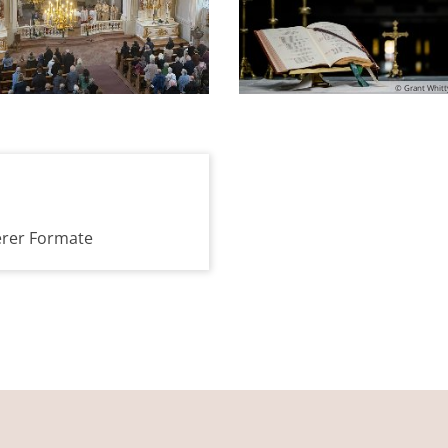
© Joel Schwartz
© Grant Whitt
erer Formate