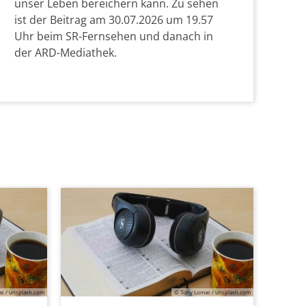
unser Leben bereichern kann. Zu sehen
ist der Beitrag am 30.07.2026 um 19.57
Uhr beim SR-Fernsehen und danach in
der ARD-Mediathek.
© Irene Urff in pfar
s / unsplash.com
© Tony Lomas / unsplash.com