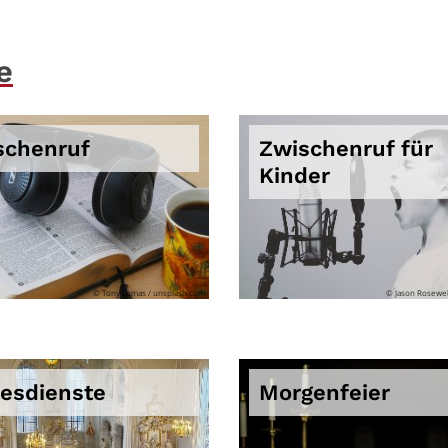
e
schenruf
Zwischenruf für
Kinder
© Tony Lomas / unsplash.com
© Jason Rosewel
tesdienste
Morgenfeier