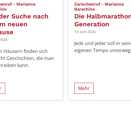
enruf - Marianna
Zwischenruf - Marianna
:
:
ino
Barachino
der Suche nach
Die Halbmaratho
em neuen
Generation
ause
19. Juni 2026
 2026
Jede und jeder soll in sei
eigenen Tempo unterwegs
en Häusern finden sich
icht Geschichten, die man
hreiben kann.
r
Mehr
 Seite