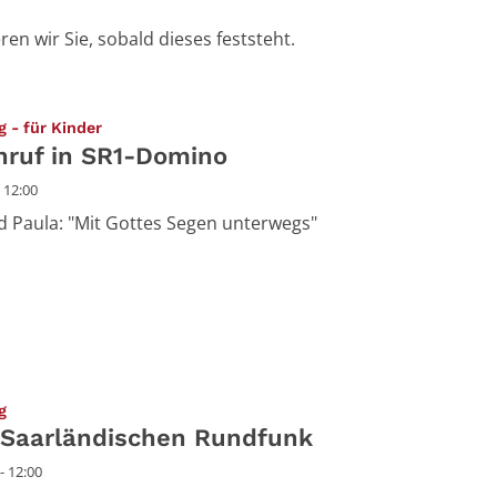
n wir Sie, sobald dieses feststeht.
:
g - für Kinder
nruf in SR1-Domino
 12:00
d Paula: "Mit Gottes Segen unterwegs"
:
g
 Saarländischen Rundfunk
- 12:00