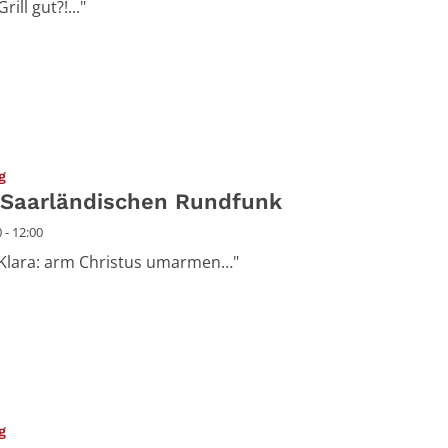
ill gut?!..."
:
g
 Saarländischen Rundfunk
 - 12:00
 "Klara: arm Christus umarmen…"
:
g