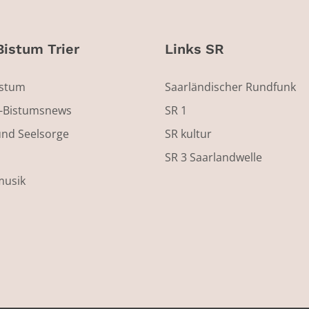
Bistum Trier
Links SR
istum
Saarländischer Rundfunk
s-Bistumsnews
SR 1
und Seelsorge
SR kultur
SR 3 Saarlandwelle
musik