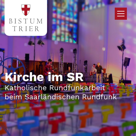
Zum Inhalt springen
Kirche im SR
Katholische Rundfunkarbeit
beim Saarländischen Rundfunk