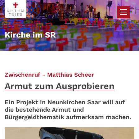
Zum Inhalt springen
Kirche im SR
:
Zwischenruf - Matthias Scheer
Armut zum Ausprobieren
Ein Projekt in Neunkirchen Saar will auf
die bestehende Armut und
Bürgergeldthematik aufmerksam machen.