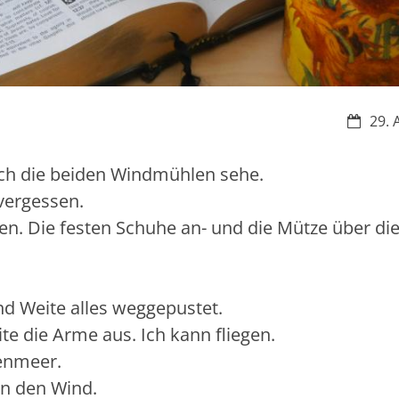
Datum:
29. 
 ich die beiden Windmühlen sehe.
vergessen.
llen. Die festen Schuhe an- und die Mütze über di
nd Weite alles weggepustet.
te die Arme aus. Ich kann fliegen.
enmeer.
n den Wind.