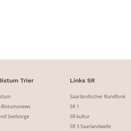
Bistum Trier
Links SR
istum
Saarländischer Rundfunk
s-Bistumsnews
SR 1
und Seelsorge
SR kultur
SR 3 Saarlandwelle