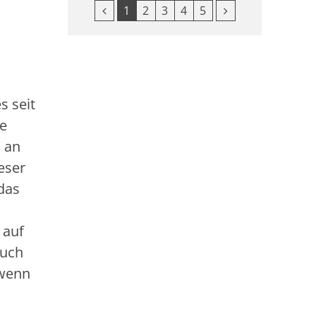
Vorherige Seite
Nächste Seite
1
2
3
4
5
s seit
ne
: an
eser
 das
 auf
auch
 wenn