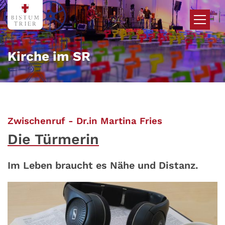
Zum Inhalt springen
Kirche im SR
:
Zwischenruf - Dr.in Martina Fries
Die Türmerin
Im Leben braucht es Nähe und Distanz.