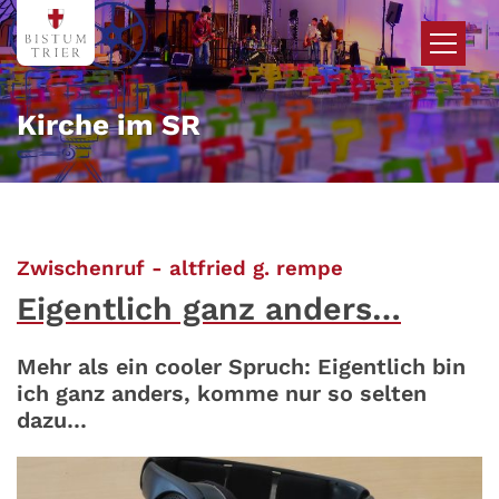
Zum Inhalt springen
Kirche im SR
:
Zwischenruf - altfried g. rempe
Eigentlich ganz anders…
Mehr als ein cooler Spruch: Eigentlich bin
ich ganz anders, komme nur so selten
dazu…