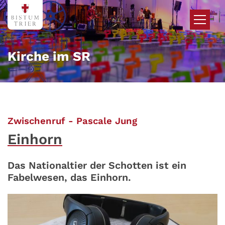
Zum Inhalt springen
Kirche im SR
:
Zwischenruf - Pascale Jung
Einhorn
Das Nationaltier der Schotten ist ein
Fabelwesen, das Einhorn.