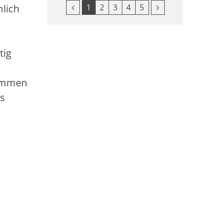
Vorherige Seite
Nächste Seite
1
2
3
4
5
mlich
tig
Kommen
ns