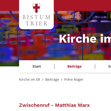
Zum Inhalt springen
Kirche i
Start
Beiträge
S
Kirche im SR
Beiträge
Frère Roger
:
Zwischenruf - Matthias Marx