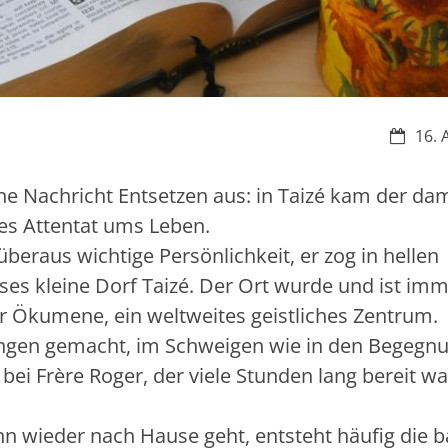
Datum:
16. 
ne Nachricht Entsetzen aus: in Taizé kam der da
ches Attentat ums Leben.
 überaus wichtige Persönlichkeit, er zog in hellen
eses kleine Dorf Taizé. Der Ort wurde und ist im
 Ökumene, ein weltweites geistliches Zentrum.
rungen gemacht, im Schweigen wie in den Begegn
 bei Frère Roger, der viele Stunden lang bereit wa
nn wieder nach Hause geht, entsteht häufig die 