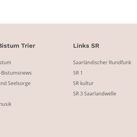
Bistum Trier
Links SR
istum
Saarländischer Rundfunk
s-Bistumsnews
SR 1
und Seelsorge
SR kultur
SR 3 Saarlandwelle
musik