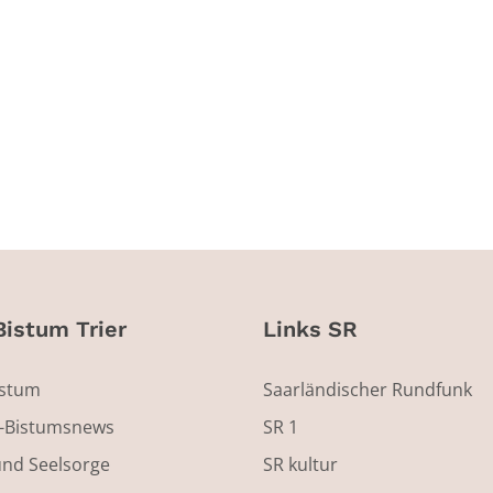
Bistum Trier
Links SR
istum
Saarländischer Rundfunk
s-Bistumsnews
SR 1
und Seelsorge
SR kultur