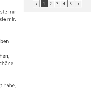
Vorherige Seite
Nächste Seite
1
2
3
4
5
äste mir
sie mir.
aben
chen,
schöne
gt habe,