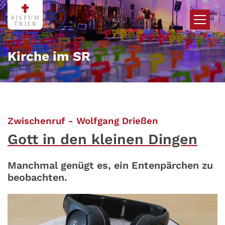
Zum Inhalt springen
Kirche im SR
:
Zwischenruf - Wolfgang Drießen
Gott in den kleinen Dingen
Manchmal genügt es, ein Entenpärchen zu
beobachten.