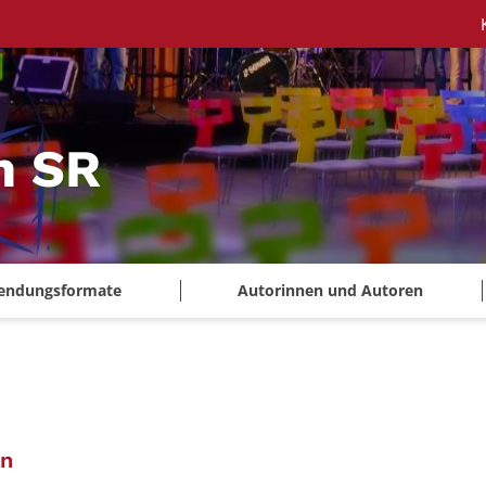
m SR
endungsformate
Autorinnen und Autoren
:
an