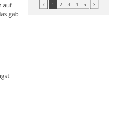
Vorherige Seite
Nächste Seite
1
2
3
4
5
h auf
das gab
ngst