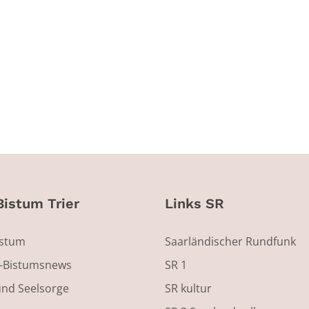
Bistum Trier
Links SR
istum
Saarländischer Rundfunk
s-Bistumsnews
SR 1
und Seelsorge
SR kultur