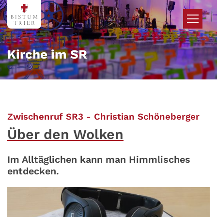
Zum Inhalt springen
Kirche im SR
:
Zwischenruf SR3 - Christian Schöneberger
Über den Wolken
Im Alltäglichen kann man Himmlisches
entdecken.