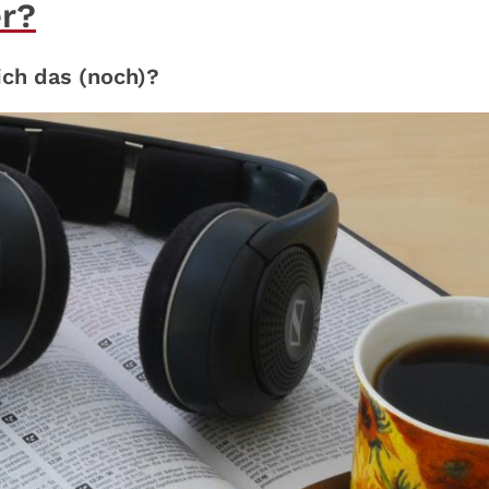
er?
ich das (noch)?