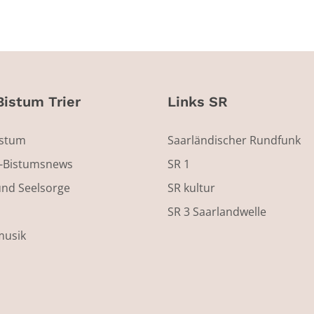
Bistum Trier
Links SR
istum
Saarländischer Rundfunk
s-Bistumsnews
SR 1
und Seelsorge
SR kultur
SR 3 Saarlandwelle
musik