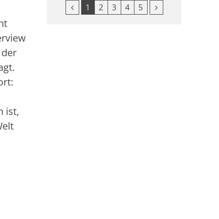
Vorherige Seite
Nächste Seite
1
2
3
4
5
ht
erview
 der
agt.
rt:
 ist,
elt