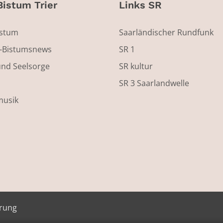
Bistum Trier
Links SR
istum
Saarländischer Rundfunk
s-Bistumsnews
SR 1
und Seelsorge
SR kultur
SR 3 Saarlandwelle
musik
ärung