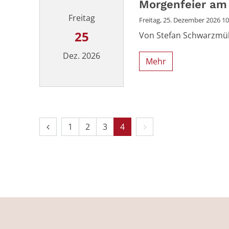
Morgenfeier am 
Freitag
Freitag, 25. Dezember 2026 10:
25
Von Stefan Schwarzmül
Dez. 2026
Mehr
Datum: 25. Dezember 2026
Vorherige Seite
Erste Seite
Nächste Seite
1
2
3
4