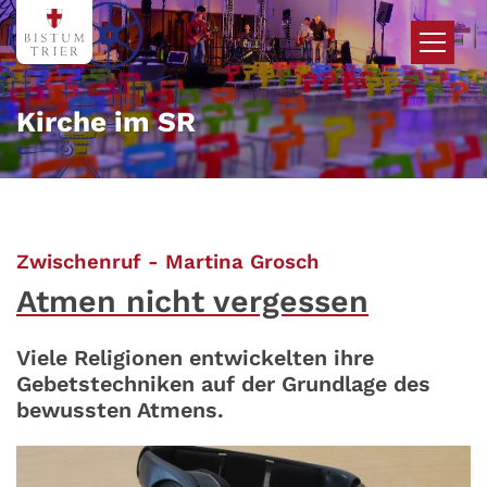
Zum Inhalt springen
Kirche im SR
:
Zwischenruf - Martina Grosch
Atmen nicht vergessen
Viele Religionen entwickelten ihre
Gebetstechniken auf der Grundlage des
bewussten Atmens.