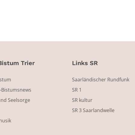
Bistum Trier
Links SR
istum
Saarländischer Rundfunk
s-Bistumsnews
SR 1
und Seelsorge
SR kultur
SR 3 Saarlandwelle
musik