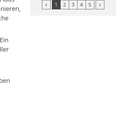
Vorherige Seite
Nächste Seite
1
2
3
4
5
nieren,
che
Ein
ller
iben