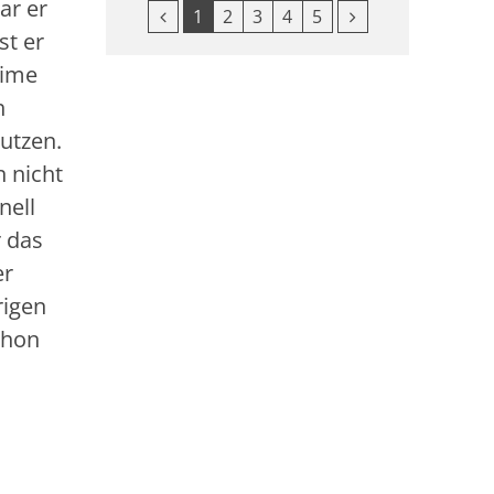
ar er
Vorherige Seite
Nächste Seite
1
2
3
4
5
st er
eime
h
utzen.
n nicht
nell
r das
er
rigen
chon