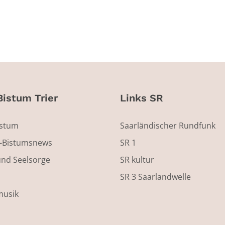
Bistum Trier
Links SR
istum
Saarländischer Rundfunk
s-Bistumsnews
SR 1
und Seelsorge
SR kultur
SR 3 Saarlandwelle
musik