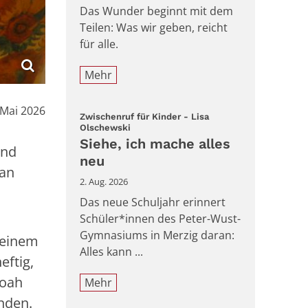
Das Wunder beginnt mit dem
Teilen: Was wir geben, reicht
für alle.
Mehr
:
 Mai 2026
Zwischenruf für Kinder - Lisa
:
Olschewski
Siehe, ich mache alles
und
neu
 an
2. Aug. 2026
d
Das neue Schuljahr erinnert
Schüler*innen des Peter-Wust-
Gymnasiums in Merzig daran:
 seinem
Alles kann ...
eftig,
Noah
Mehr
nden.