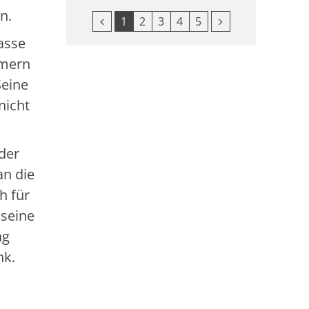
n.
Vorherige Seite
Nächste Seite
1
2
3
4
5
asse
mmern
Seine
nicht
 der
an die
h für
 seine
ng
nk.