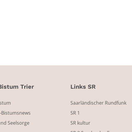
Bistum Trier
Links SR
istum
Saarländischer Rundfunk
s-Bistumsnews
SR 1
und Seelsorge
SR kultur