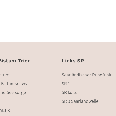
Bistum Trier
Links SR
istum
Saarländischer Rundfunk
s-Bistumsnews
SR 1
und Seelsorge
SR kultur
SR 3 Saarlandwelle
musik