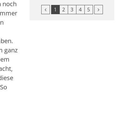
h noch
Vorherige Seite
Nächste Seite
1
2
3
4
5
Nummer
en
aben.
m ganz
 dem
acht,
diese
 So