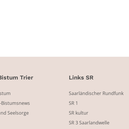
Bistum Trier
Links SR
istum
Saarländischer Rundfunk
s-Bistumsnews
SR 1
und Seelsorge
SR kultur
SR 3 Saarlandwelle