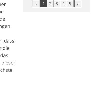
Vorherige Seite
Nächste Seite
1
2
3
4
5
ner
ie
ide
ungen
n, dass
r die
 das
t dieser
ächste