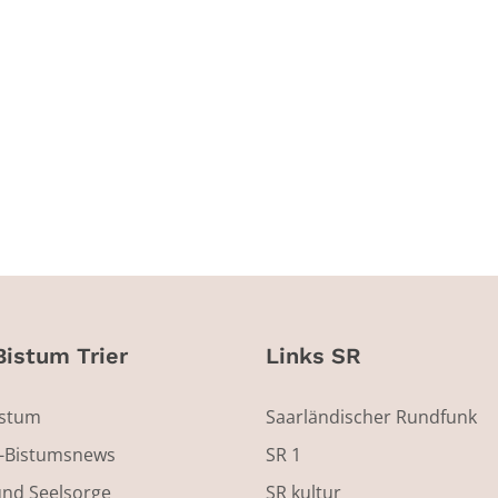
Bistum Trier
Links SR
istum
Saarländischer Rundfunk
s-Bistumsnews
SR 1
und Seelsorge
SR kultur