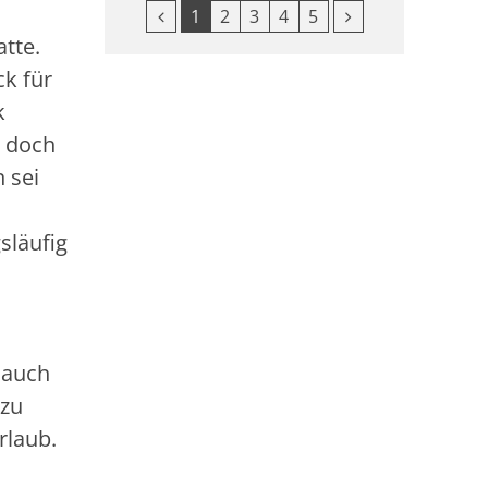
Vorherige Seite
Nächste Seite
1
2
3
4
5
tte.
ck für
k
s doch
 sei
släufig
 auch
 zu
Urlaub.